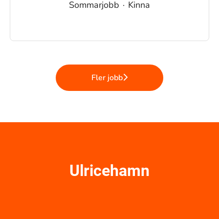
Sommarjobb
·
Kinna
Fler jobb
Ulricehamn