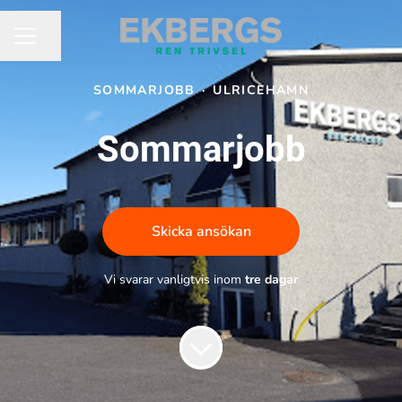
Dela sidan
KARRIÄRMENY
SOMMARJOBB
·
ULRICEHAMN
Sommarjobb
Skicka ansökan
Vi svarar vanligtvis inom
tre dagar